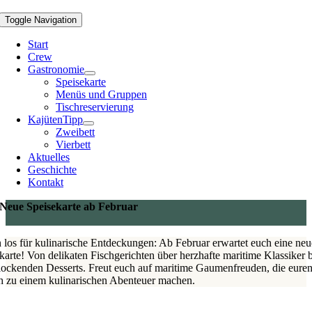
Toggle Navigation
Start
Crew
Gastronomie
Speisekarte
Menüs und Gruppen
Tischreservierung
Kajüten
Tipp
Zweibett
Vierbett
Aktuelles
Geschichte
Kontakt
Neue Speisekarte ab Februar
 los für kulinarische Entdeckungen: Ab Februar erwartet euch eine neu
karte! Von delikaten Fischgerichten über herzhafte maritime Klassiker b
lockenden Desserts. Freut euch auf maritime Gaumenfreuden, die eure
 zu einem kulinarischen Abenteuer machen.