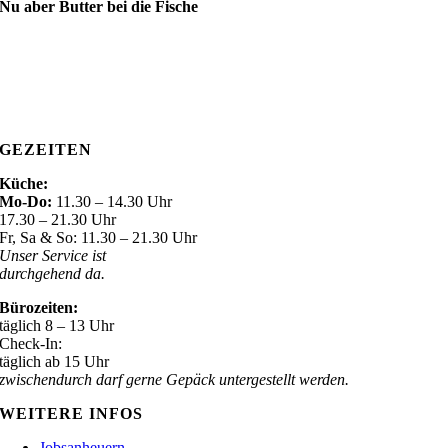
Nu aber Butter bei die Fische
GEZEITEN
Küche:
Mo-Do:
11.30 – 14.30 Uhr
17.30 – 21.30 Uhr
Fr, Sa & So: 11.30 – 21.30 Uhr
Unser Service ist
durchgehend da.
Bürozeiten:
täglich 8 – 13 Uhr
Check-In:
täglich ab 15 Uhr
zwischendurch darf gerne Gepäck untergestellt werden.
WEITERE INFOS