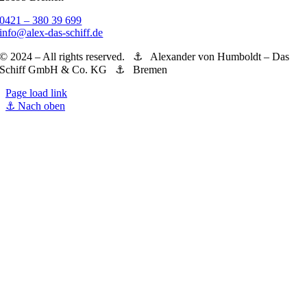
Schlachte 1a – Martinianleger
28195 Bremen
0421 – 380 39 699
info@alex-das-schiff.de
© 2024 – All rights reserved. ⚓︎ Alexander von Humboldt – Das
Schiff GmbH & Co. KG ⚓︎ Bremen
Page load link
Nach oben