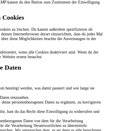
r AMP kannst du den Button zum Zustimmen der Einwilligung
n Cookies
okies zu löschen. Du kannst außerdem spezifizieren ob
s deinen Internetbrowser derart einzurichten, dass du jedes Mal
n über diese Möglichkeiten beachte die Anweisungen in der
nktioniert, wenn alle Cookies deaktiviert sind. Wenn du die
e Website erneut besuchst.
ne Daten
n benötigt werden, was damit passiert und wie lange sie
 Daten einzusehen.
 deine personenbezogenen Daten zu ergänzen, zu korrigieren
lst, hast du das Recht diese Einwilligung zu widerrufen und
sonenbezogenen Daten von dem für die Verarbeitung
für die Verarbeitung Verantwortlichen zu übermitteln.
rechen. Wir entsprechen dem, es sei denn es gibt berechtigte