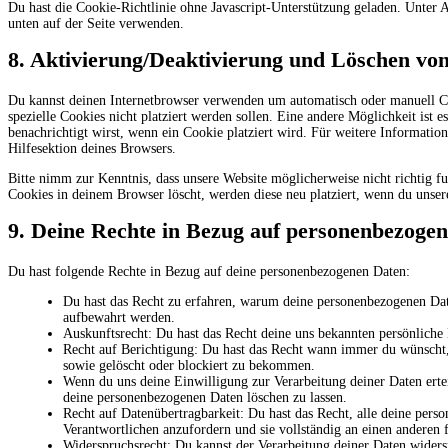
Du hast die Cookie-Richtlinie ohne Javascript-Unterstützung geladen. Unte
unten auf der Seite verwenden.
8. Aktivierung/Deaktivierung und Löschen vo
Du kannst deinen Internetbrowser verwenden um automatisch oder manuell Co
spezielle Cookies nicht platziert werden sollen. Eine andere Möglichkeit ist e
benachrichtigt wirst, wenn ein Cookie platziert wird. Für weitere Informatio
Hilfesektion deines Browsers.
Bitte nimm zur Kenntnis, dass unsere Website möglicherweise nicht richtig fu
Cookies in deinem Browser löscht, werden diese neu platziert, wenn du unser
9. Deine Rechte in Bezug auf personenbezoge
Du hast folgende Rechte in Bezug auf deine personenbezogenen Daten:
Du hast das Recht zu erfahren, warum deine personenbezogenen Date
aufbewahrt werden.
Auskunftsrecht: Du hast das Recht deine uns bekannten persönliche
Recht auf Berichtigung: Du hast das Recht wann immer du wünscht,
sowie gelöscht oder blockiert zu bekommen.
Wenn du uns deine Einwilligung zur Verarbeitung deiner Daten ertei
deine personenbezogenen Daten löschen zu lassen.
Recht auf Datenübertragbarkeit: Du hast das Recht, alle deine per
Verantwortlichen anzufordern und sie vollständig an einen anderen 
Widerspruchsrecht: Du kannst der Verarbeitung deiner Daten widersp