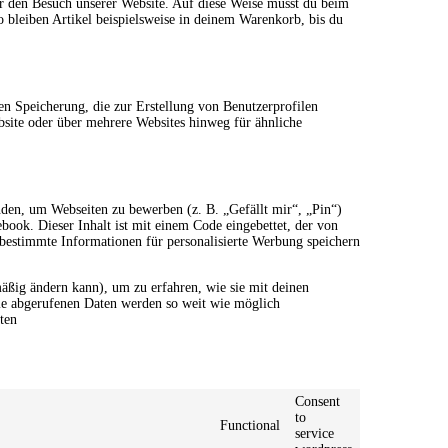
ir den Besuch unserer Website. Auf diese Weise musst du beim
o bleiben Artikel beispielsweise in deinem Warenkorb, bis du
en Speicherung, die zur Erstellung von Benutzerprofilen
site oder über mehrere Websites hinweg für ähnliche
den, um Webseiten zu bewerben (z. B. „Gefällt mir“, „Pin“)
book. Dieser Inhalt ist mit einem Code eingebettet, der von
bestimmte Informationen für personalisierte Werbung speichern
lmäßig ändern kann), um zu erfahren, wie sie mit deinen
Die abgerufenen Daten werden so weit wie möglich
ten
Consent
to
Functional
service