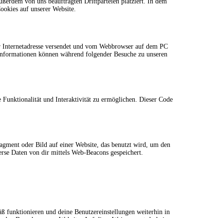
ßerdem von uns beauftragten Drittparteien platziert. In dem
okies auf unserer Website.
ner Internetadresse versendet und vom Webbrowser auf dem PC
 Informationen können während folgender Besuche zu unseren
 Funktionalität und Interaktivität zu ermöglichen. Dieser Code
ragment oder Bild auf einer Website, das benutzt wird, um den
rse Daten von dir mittels Web-Beacons gespeichert.
äß funktionieren und deine Benutzereinstellungen weiterhin in