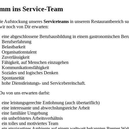
mm ins Service-Team
ie Aufstockung unseres
Serviceteams
in unserem Restaurantbereich suc
ir noch von Dir erwarten:
eine abgeschlossene Berufsausbildung in einem gastronomischen Ber
Berufserfahrung
Belastbarkeit
Organisationstalent
Zuverlässigkeit
Fähigkeit, auf Menschen einzugehen
Kommunikationsfähigkeit
Soziales und logisches Denken
Spontaneität
hohe Dienstleistungs- und Servicebereitschaft.
u von uns erwarten darfst:
eine leistungsgerechte Entlohnung (auch übertariflich)
eine interessante und abwechslungsreiche Arbeit
eine familiäre Umgebung
ein unbefristetes Arbeitsverhältnis
ein tolles und motiviertes Team
ein einzigartiges Ambiente auf einem weltweit bekannten Bremer Wah