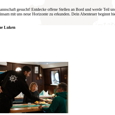
nnschaft gesucht! Entdecke offene Stellen an Bord und werde Teil uns
nsam mit uns neue Horizonte zu erkunden. Dein Abenteuer beginnt hie
ne Luken