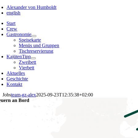
Alexander von Humboldt
english
Start
Crew
Gastronomie
Speisekarte
Menüs und Gruppen
Tischreservierung
Kajüten
Tipp
Zweibett
Vierbett
Aktuelles
Geschichte
Kontakt
Jobs
team-gz-alex
2025-09-23T12:35:38+02:00
uern an Bord