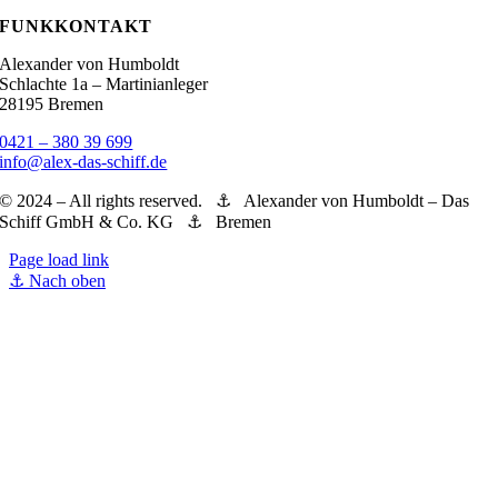
FUNKKONTAKT
Alexander von Humboldt
Schlachte 1a – Martinianleger
28195 Bremen
0421 – 380 39 699
info@alex-das-schiff.de
© 2024 – All rights reserved. ⚓︎ Alexander von Humboldt – Das
Schiff GmbH & Co. KG ⚓︎ Bremen
Page load link
Nach oben