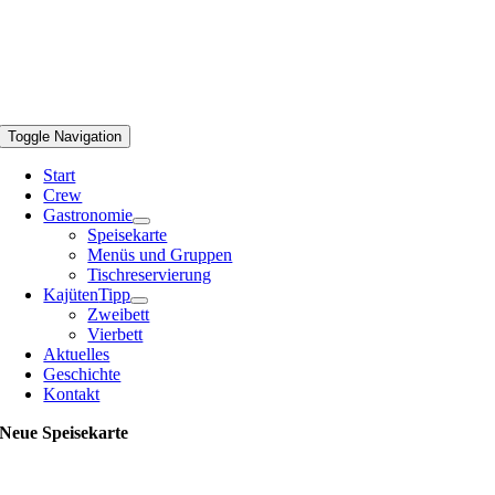
Toggle Navigation
Start
Crew
Gastronomie
Speisekarte
Menüs und Gruppen
Tischreservierung
Kajüten
Tipp
Zweibett
Vierbett
Aktuelles
Geschichte
Kontakt
Neue Speisekarte